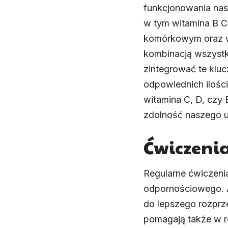
funkcjonowania nas
w tym
witamina B 
komórkowym oraz w
kombinacją wszystki
zintegrować te klu
odpowiednich ilośc
witamina C, D, czy 
zdolność naszego u
Ćwiczenia
Regularne ćwiczeni
odpornościowego. A
do lepszego rozprz
pomagają także w re