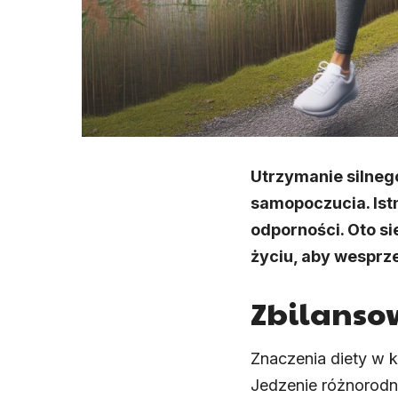
Utrzymanie silneg
samopoczucia. Ist
odporności. Oto 
życiu, aby wesprz
Zbilanso
Znaczenia diety w 
Jedzenie różnorodn