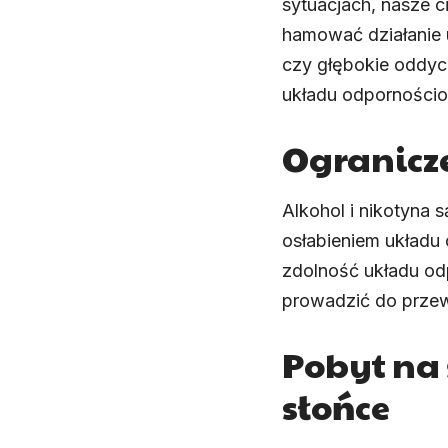
sytuacjach, nasze 
hamować działanie u
czy głębokie oddyc
układu odporności
Ogranicze
Alkohol i nikotyna
osłabieniem układu
zdolność układu od
prowadzić do przew
Pobyt na 
słońce