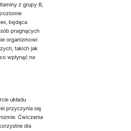
taminy z grupy B,
 poziomie
ex, będąca
 osób pragnących
nie organizmowi
ych, takich jak
ząco wpłynąć na
rcie układu
i przyczynia się
nizmie. Ćwiczenia
korzystne dla