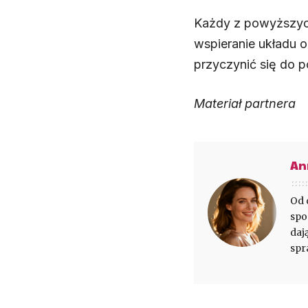
Każdy z powyższych
wspieranie układu 
przyczynić się do 
Materiał partnera
An
Od 
spo
daj
spr