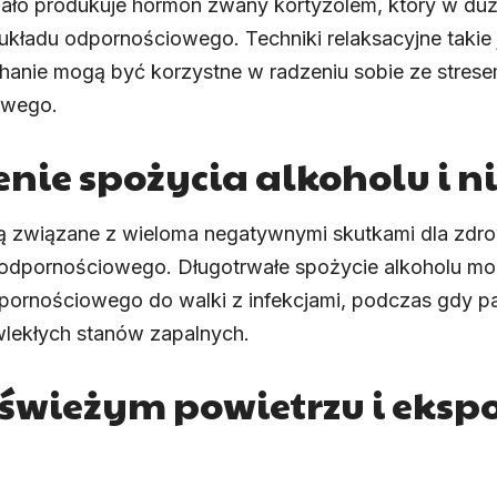
ciało produkuje hormon zwany kortyzolem, który w du
kładu odpornościowego. Techniki relaksacyjne takie 
hanie mogą być korzystne w radzeniu sobie ze stres
owego.
nie spożycia alkoholu i n
 są związane z wieloma negatywnymi skutkami dla zdro
 odpornościowego. Długotrwałe spożycie alkoholu mo
pornościowego do walki z infekcjami, podczas gdy pa
lekłych stanów zapalnych.
świeżym powietrzu i eksp