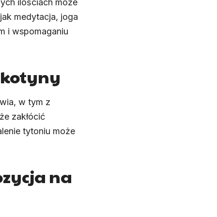
żych ilościach może
jak medytacja, joga
em i wspomaganiu
ikotyny
wia, w tym z
że zakłócić
lenie tytoniu może
ozycja na