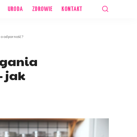
URODA
ZDROWIE
KONTAKT
 o odporność?
agania
 jak