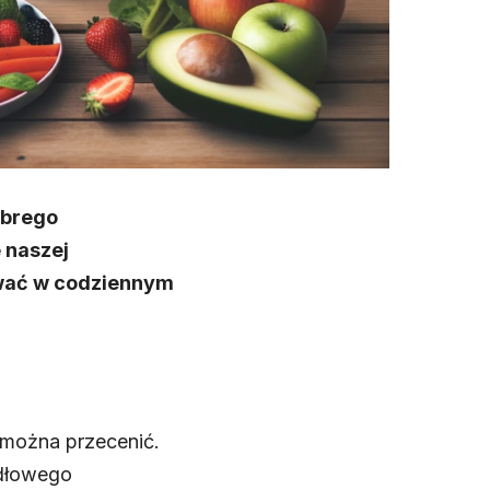
obrego
 naszej
ować w codziennym
 można przecenić.
idłowego