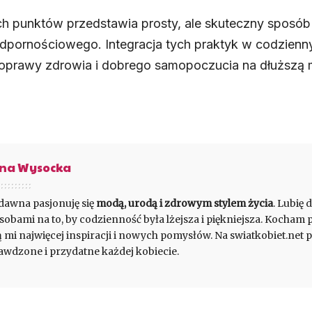
 punktów przedstawia prosty, ale skuteczny sposób 
odpornościowego. Integracja tych praktyk w codzien
poprawy zdrowia i dobrego samopoczucia na dłuższą 
na Wysocka
dawna pasjonuję się
modą, urodą i zdrowym stylem życia
. Lubię 
sobami na to, by codzienność była lżejsza i piękniejsza. Kocham 
ą mi najwięcej inspiracji i nowych pomysłów. Na swiatkobiet.net p
awdzone i przydatne każdej kobiecie.