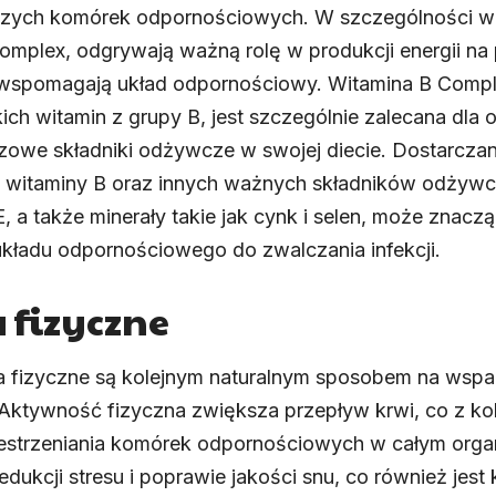
zych komórek odpornościowych. W szczególności wi
Complex
, odgrywają ważną rolę w produkcji energii na
spomagają układ odpornościowy. Witamina B Compl
ch witamin z grupy B, jest szczególnie zalecana dla
czowe składniki odżywcze w swojej diecie. Dostarcza
i witaminy B oraz innych ważnych składników odżywcz
E, a także minerały takie jak cynk i selen, może znac
kładu odpornościowego do zwalczania infekcji.
 fizyczne
a fizyczne są kolejnym naturalnym sposobem na wspa
ktywność fizyczna zwiększa przepływ krwi, co z kole
estrzeniania komórek odpornościowych w całym orga
dukcji stresu i poprawie jakości snu, co również jest 