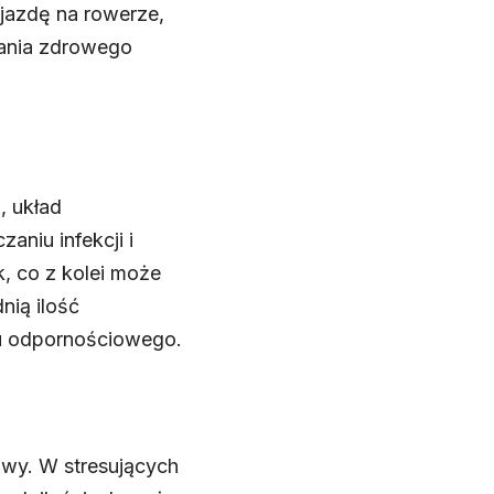
jazdę na rowerze,
wania zdrowego
, układ
niu infekcji i
, co z kolei może
nią ilość
du odpornościowego.
owy. W stresujących