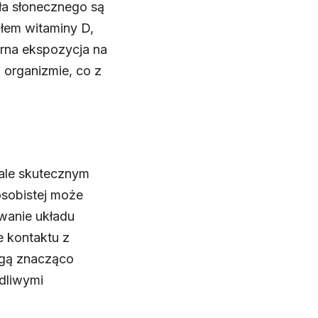
ła słonecznego są
łem witaminy D,
rna ekspozycja na
organizmie, co z
 ale skutecznym
osobistej może
wanie układu
e kontaktu z
ogą znacząco
dliwymi