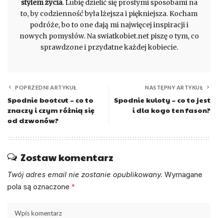
stylem życia
. Lubię dzielić się prostymi sposobami na
to, by codzienność była lżejsza i piękniejsza. Kocham
podróże, bo to one dają mi najwięcej inspiracji i
nowych pomysłów. Na swiatkobiet.net piszę o tym, co
sprawdzone i przydatne każdej kobiecie.
POPRZEDNI ARTYKUŁ
NASTĘPNY ARTYKUŁ
Spodnie bootcut – co to
Spodnie kuloty – co to jest
znaczy i czym różnią się
i dla kogo ten fason?
od dzwonów?
Zostaw komentarz
Twój adres email nie zostanie opublikowany.
Wymagane
pola są oznaczone
*