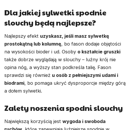
Dla jakiej sylwetki spodnie
slouchy będą najlepsze?
Najlepszy efekt
uzyskasz, jeśli masz sylwetkę
prostokątną lub kolumnę
, bo fason dodaje objętości
na wysokości bioder i ud. Osoby
o kształcie gruszki
także dobrze wyglądają w slouchy – luźny krój nie
opina nóg, a wyższy stan podkreśla talię. Fason
sprawdzi się również
u osób z pełniejszymi udami i
biodrami
, bo pomaga ukryć dysproporcje między górą
a dołem sylwetki.
Zalety noszenia spodni slouchy
Największą korzyścią jest
wygoda i swoboda
ruchów
, które zapewniają luźniejsze spodnie w